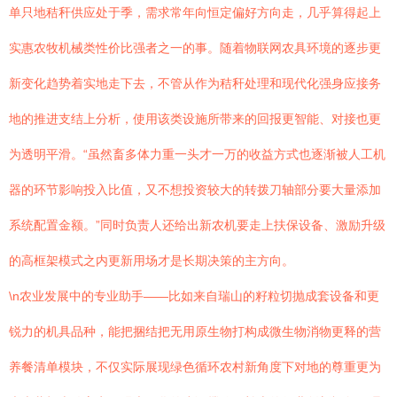
单只地秸秆供应处于季，需求常年向恒定偏好方向走，几乎算得起上
实惠农牧机械类性价比强者之一的事。随着物联网农具环境的逐步更
新变化趋势着实地走下去，不管从作为秸秆处理和现代化强身应接务
地的推进支结上分析，使用该类设施所带来的回报更智能、对接也更
为透明平滑。“虽然畜多体力重一头才一万的收益方式也逐渐被人工机
器的环节影响投入比值，又不想投资较大的转拨刀轴部分要大量添加
系统配置金额。”同时负责人还给出新农机要走上扶保设备、激励升级
的高框架模式之内更新用场才是长期决策的主方向。
\n农业发展中的专业助手——比如来自瑞山的籽粒切抛成套设备和更
锐力的机具品种，能把捆结把无用原生物打构成微生物消物更释的营
养餐清单模块，不仅实际展现绿色循环农村新角度下对地的尊重更为