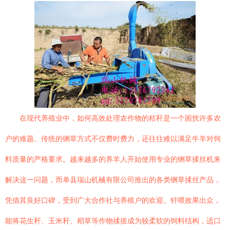
在现代养殖业中，如何高效处理农作物的秸秆是一个困扰许多农
户的难题。传统的铡草方式不仅费时费力，还往往难以满足牛羊对饲
料质量的严格要求。越来越多的养羊人开始使用专业的铡草揉丝机来
解决这一问题，而单县瑞山机械有限公司推出的各类铡草揉丝产品，
凭借其良好口碑，受到广大合作社与养殖户的欢迎。钎喂效果出众，
能将花生秆、玉米秆、稻草等作物揉搓成为较柔软的饲料结构，适口