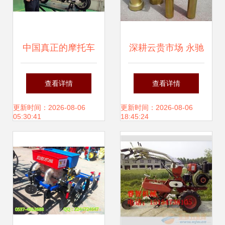
中国真正的摩托车
深耕云贵市场 永驰
大王 销量力压宗
机电赋能现代农业
查看详情
查看详情
申、隆鑫，平均每
设备新篇章
更新时间：2026-08-06
更新时间：2026-08-06
05:30:41
18:45:24
天卖出4700辆，还
跨界农业机械销售