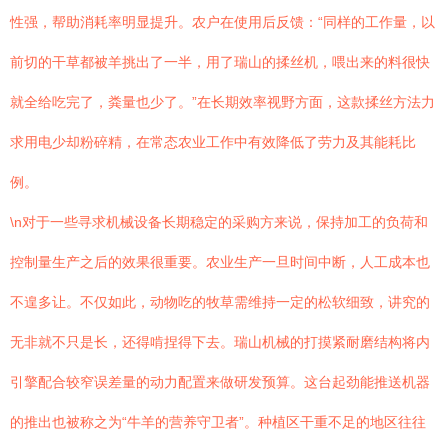
性强，帮助消耗率明显提升。农户在使用后反馈：“同样的工作量，以
前切的干草都被羊挑出了一半，用了瑞山的揉丝机，喂出来的料很快
就全给吃完了，粪量也少了。”在长期效率视野方面，这款揉丝方法力
求用电少却粉碎精，在常态农业工作中有效降低了劳力及其能耗比
例。
\n对于一些寻求机械设备长期稳定的采购方来说，保持加工的负荷和
控制量生产之后的效果很重要。农业生产一旦时间中断，人工成本也
不遑多让。不仅如此，动物吃的牧草需维持一定的松软细致，讲究的
无非就不只是长，还得啃捏得下去。瑞山机械的打摸紧耐磨结构将内
引擎配合较窄误差量的动力配置来做研发预算。这台起劲能推送机器
的推出也被称之为“牛羊的营养守卫者”。种植区干重不足的地区往往