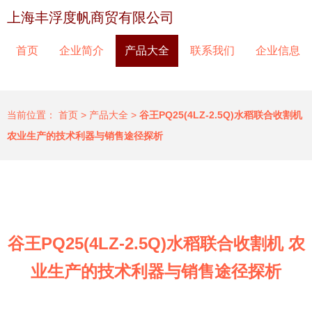
上海丰浮度帆商贸有限公司
首页
企业简介
产品大全
联系我们
企业信息
当前位置：
首页
>
产品大全
>
谷王PQ25(4LZ-2.5Q)水稻联合收割机
农业生产的技术利器与销售途径探析
谷王PQ25(4LZ-2.5Q)水稻联合收割机 农
业生产的技术利器与销售途径探析