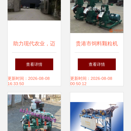
助力现代农业，迈
贵港市饲料颗粒机
向丰收未来——[公
厂家直销 家禽饲料
查看详情
查看详情
司名称]农业机械销
颗粒机械与农业机
更新时间：2026-08-08
更新时间：2026-08-08
16:33:50
00:50:12
售有限公司简介
械销售指南