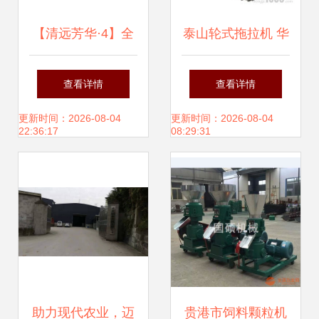
【清远芳华·4】全
泰山轮式拖拉机 华
国来了三万多人考
池县经销商与服务
查看详情
查看详情
察清远,是时候.
支持
更新时间：2026-08-04
更新时间：2026-08-04
22:36:17
08:29:31
助力现代农业，迈
贵港市饲料颗粒机