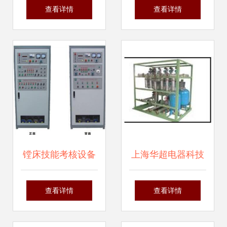
——上海轩瑞电气
试仪 高效检测，助
查看详情
查看详情
设备的卓越品质
力电气设备安全运
行
镗床技能考核设备
上海华超电器科技
与机械电气设备的
机械电气设备的专
查看详情
查看详情
市场销售策略
业销售与服务