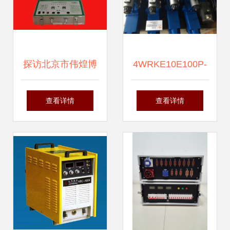
决方案
探访北京市伟煌博
4WRKE10E100P-
康电子 一站式机械
3X/6EG24K31/F1D3M
查看详情
查看详情
电气设备销售服务
型号机械电气设备
产品介绍