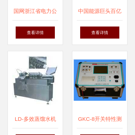
国网浙江省电力公
中国能源巨头百亿
司机械电气设备销
布局 先夺海外天然
查看详情
查看详情
售服务概览
气大单，再鲸吞美
国市场
LD-多效蒸馏水机
GKC-8开关特性测