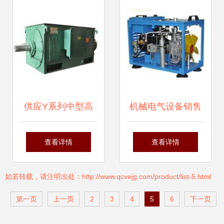
设备
供应Y系列中型高
机械电气设备销售
压三相异步电动机
高效产品库管理与
查看详情
查看详情
高效可靠的工业动
市场需求趋势
如若转载，请注明出处：http://www.qcvejg.com/product/list-5.html
力选择
第一页
上一页
2
3
4
5
6
下一页