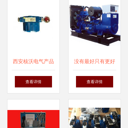
西安核沃电气产品
没有最好只有更好
清单 为化工、制药
上海二手发电机回
查看详情
查看详情
及环保行业提供专
收与机械电气设备
业机械电气设备解
销售